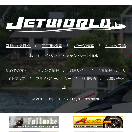
新艇カタログ
中古艇検索
パーツ検索
ショップ情
報
イベント・キャンペーン情報
初めての方へ
ゲレンテ情報
関連サイト
会社情報
サ
イトマップ
プライバシーポリシー
利用規約
お問い合わ
せ
© Wintel Corporation. All Rights Reserved.