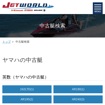
MENU
中古艇検索
トップ
中古艇検索
ヤマハの中古艇
英数（ヤマハの中古艇）
242LTD
(1)
AR190
(1)
AR195
(2)
AR240
(3)