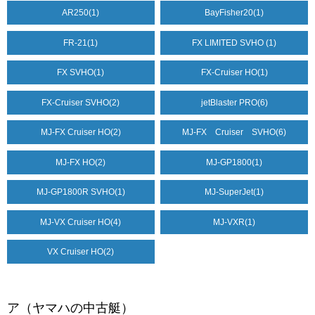
AR250
(1)
BayFisher20
(1)
FR-21
(1)
FX LIMITED SVHO
(1)
FX SVHO
(1)
FX-Cruiser HO
(1)
FX-Cruiser SVHO
(2)
jetBlaster PRO
(6)
MJ-FX Cruiser HO
(2)
MJ-FX Cruiser SVHO
(6)
MJ-FX HO
(2)
MJ-GP1800
(1)
MJ-GP1800R SVHO
(1)
MJ-SuperJet
(1)
MJ-VX Cruiser HO
(4)
MJ-VXR
(1)
VX Cruiser HO
(2)
ア（ヤマハの中古艇）